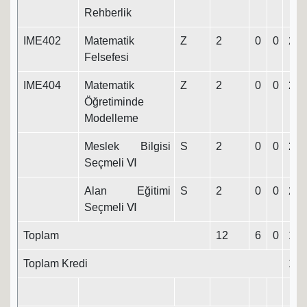
Rehberlik
IME402
Matematik
Z
2
0
0
2
Felsefesi
IME404
Matematik
Z
2
0
0
2
Öğretiminde
Modelleme
Meslek Bilgisi
S
2
0
0
2
Seçmeli Ⅵ
Alan Eğitimi
S
2
0
0
2
Seçmeli Ⅵ
Toplam
12
6
0
15
Toplam Kredi
146