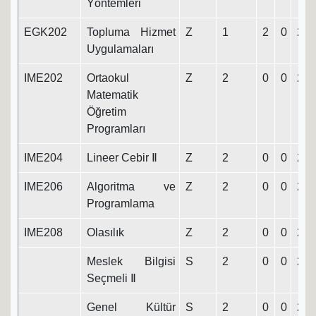
Yöntemleri
EGK202
Topluma Hizmet
Z
1
2
0
2
Uygulamaları
IME202
Ortaokul
Z
2
0
0
2
Matematik
Öğretim
Programları
IME204
Lineer Cebir Ⅱ
Z
2
0
0
2
IME206
Algoritma ve
Z
2
0
0
2
Programlama
IME208
Olasılık
Z
2
0
0
2
Meslek Bilgisi
S
2
0
0
2
Seçmeli Ⅱ
Genel Kültür
S
2
0
0
2