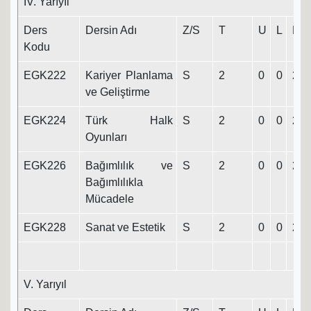
IV. Yarıyıl
Ders
Dersin Adı
Z/S
T
U
L
K
Kodu
EGK222
Kariyer Planlama
S
2
0
0
2
ve Geliştirme
EGK224
Türk Halk
S
2
0
0
2
Oyunları
EGK226
Bağımlılık ve
S
2
0
0
2
Bağımlılıkla
Mücadele
EGK228
Sanat ve Estetik
S
2
0
0
2
V. Yarıyıl