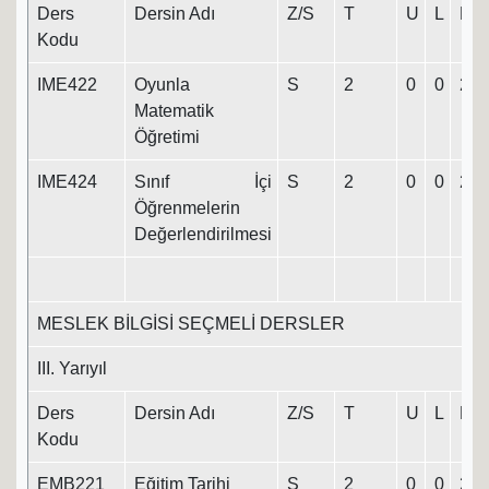
Ders
Dersin Adı
Z/S
T
U
L
K
Kodu
IME422
Oyunla
S
2
0
0
2
Matematik
Öğretimi
IME424
Sınıf İçi
S
2
0
0
2
Öğrenmelerin
Değerlendirilmesi
MESLEK BİLGİSİ SEÇMELİ DERSLER
III. Yarıyıl
Ders
Dersin Adı
Z/S
T
U
L
K
Kodu
EMB221
Eğitim Tarihi
S
2
0
0
2