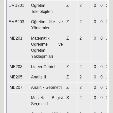
EMB201
Öğretim
Z
2
0
0
2
Teknolojileri
EMB203
Öğretim İlke ve
Z
2
0
0
2
Yöntemleri
IME201
Matematik
Z
2
0
0
2
Öğrenme ve
Öğretim
Yaklaşımları
IME203
Lineer Cebir Ⅰ
Z
2
0
0
2
IME205
Analiz Ⅲ
Z
2
0
0
2
IME207
Analitik Geometri
Z
2
0
0
2
Meslek Bilgisi
S
2
0
0
2
Seçmeli Ⅰ