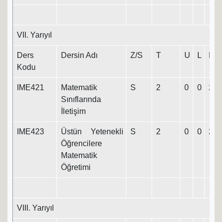
VII. Yarıyıl
Ders
Dersin Adı
Z/S
T
U
L
K
Kodu
IME421
Matematik
S
2
0
0
2
Sınıflarında
İletişim
IME423
Üstün Yetenekli
S
2
0
0
2
Öğrencilere
Matematik
Öğretimi
VIII. Yarıyıl