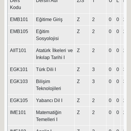
Ders
Dersin Adı
Z/S
T
U
L
K
Kodu
EMB101
Eğitime Giriş
Z
2
0
0
2
EMB105
Eğitim
Z
2
0
0
2
Sosyolojisi
AIIT101
Atatürk İlkeleri ve
Z
2
0
0
2
İnkılap Tarihi Ⅰ
EGK101
Türk Dili Ⅰ
Z
3
0
0
3
EGK103
Bilişim
Z
3
0
0
3
Teknolojileri
EGK105
Yabancı Dil Ⅰ
Z
2
0
0
2
IME101
Matematiğin
Z
2
0
0
2
Temelleri Ⅰ