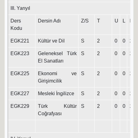
III. Yarıyıl
Ders
Dersin Adı
Z/S
T
U
L
K
Kodu
EGK221
Kültür ve Dil
S
2
0
0
2
EGK223
Geleneksel Türk
S
2
0
0
2
El Sanatları
EGK225
Ekonomi ve
S
2
0
0
2
Girişimcilik
EGK227
Mesleki İngilizce
S
2
0
0
2
EGK229
Türk Kültür
S
2
0
0
2
Coğrafyası