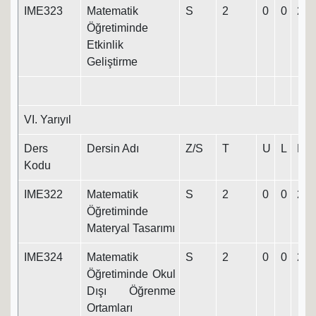
IME323
Matematik
S
2
0
0
2
Öğretiminde
Etkinlik
Geliştirme
VI. Yarıyıl
Ders
Dersin Adı
Z/S
T
U
L
K
Kodu
IME322
Matematik
S
2
0
0
2
Öğretiminde
Materyal Tasarımı
IME324
Matematik
S
2
0
0
2
Öğretiminde Okul
Dışı Öğrenme
Ortamları