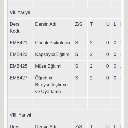
VII. Yarıyıl
Ders
Dersin Adı
Z/S
T
U
L
K
Kodu
EMB421
Çocuk Psikolojisi
S
2
0
0
2
EMB423
Kapsayıcı Eğitim
S
2
0
0
2
EMB425
Müze Eğitimi
S
2
0
0
2
EMB427
Öğretimi
S
2
0
0
2
Bireyselleştirme
ve Uyarlama
VIII. Yarıyıl
Ders
Dersin Adı
Z/S
T
U
L
K