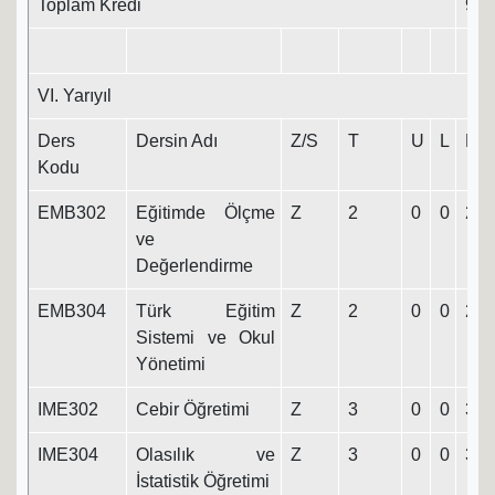
Toplam Kredi
95
VI. Yarıyıl
Ders
Dersin Adı
Z/S
T
U
L
K
Kodu
EMB302
Eğitimde Ölçme
Z
2
0
0
2
ve
Değerlendirme
EMB304
Türk Eğitim
Z
2
0
0
2
Sistemi ve Okul
Yönetimi
IME302
Cebir Öğretimi
Z
3
0
0
3
IME304
Olasılık ve
Z
3
0
0
3
İstatistik Öğretimi