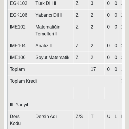
EGK102
Türk Dili Ⅱ
Z
3
0
0
3
EGK106
Yabancı Dil Ⅱ
Z
2
0
0
2
IME102
Matematiğin
Z
2
0
0
2
Temelleri Ⅱ
IME104
Analiz Ⅱ
Z
2
0
0
2
IME106
Soyut Matematik
Z
2
0
0
2
Toplam
17
0
0
17
Toplam Kredi
37
III. Yarıyıl
Ders
Dersin Adı
Z/S
T
U
L
K
Kodu