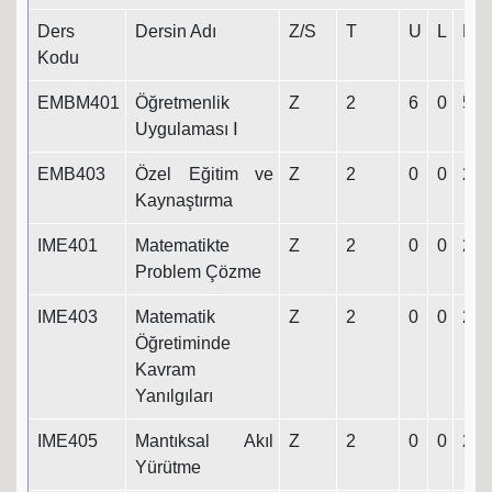
Ders
Dersin Adı
Z/S
T
U
L
K
Kodu
EMBM401
Öğretmenlik
Z
2
6
0
5
Uygulaması Ⅰ
EMB403
Özel Eğitim ve
Z
2
0
0
2
Kaynaştırma
IME401
Matematikte
Z
2
0
0
2
Problem Çözme
IME403
Matematik
Z
2
0
0
2
Öğretiminde
Kavram
Yanılgıları
IME405
Mantıksal Akıl
Z
2
0
0
2
Yürütme