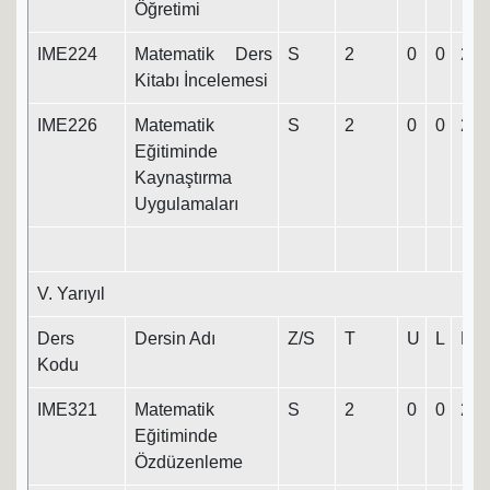
Öğretimi
IME224
Matematik Ders
S
2
0
0
2
Kitabı İncelemesi
IME226
Matematik
S
2
0
0
2
Eğitiminde
Kaynaştırma
Uygulamaları
V. Yarıyıl
Ders
Dersin Adı
Z/S
T
U
L
K
Kodu
IME321
Matematik
S
2
0
0
2
Eğitiminde
Özdüzenleme