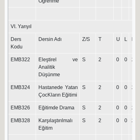
Öğrenme
VI. Yarıyıl
Ders
Dersin Adı
Z/S
T
U
L
K
Kodu
EMB322
Eleştirel ve
S
2
0
0
2
Analitik
Düşünme
EMB324
Hastanede Yatan
S
2
0
0
2
ÇocKların Eğitimi
EMB326
Eğitimde Drama
S
2
0
0
2
EMB328
Karşılaştırılmalı
S
2
0
0
2
Eğitim