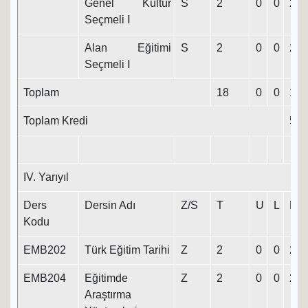
Genel Kültür
S
2
0
0
2
Seçmeli Ⅰ
Alan Eğitimi
S
2
0
0
2
Seçmeli Ⅰ
Toplam
18
0
0
18
Toplam Kredi
55
IV. Yarıyıl
Ders
Dersin Adı
Z/S
T
U
L
K
Kodu
EMB202
Türk Eğitim Tarihi
Z
2
0
0
2
EMB204
Eğitimde
Z
2
0
0
2
Araştırma