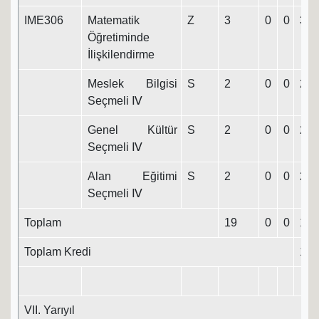
IME306
Matematik
Z
3
0
0
3
Öğretiminde
İlişkilendirme
Meslek Bilgisi
S
2
0
0
2
Seçmeli Ⅳ
Genel Kültür
S
2
0
0
2
Seçmeli Ⅳ
Alan Eğitimi
S
2
0
0
2
Seçmeli Ⅳ
Toplam
19
0
0
19
Toplam Kredi
114
VII. Yarıyıl