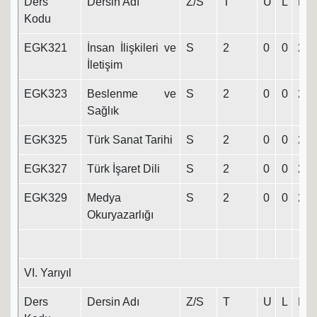
Ders
Dersin Adı
Z/S
T
U
L
K
Kodu
EGK321
İnsan İlişkileri ve
S
2
0
0
2
İletişim
EGK323
Beslenme ve
S
2
0
0
2
Sağlık
EGK325
Türk Sanat Tarihi
S
2
0
0
2
EGK327
Türk İşaret Dili
S
2
0
0
2
EGK329
Medya
S
2
0
0
2
Okuryazarlığı
VI. Yarıyıl
Ders
Dersin Adı
Z/S
T
U
L
K