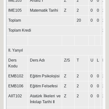
IME103
Analiz Ⅰ
Z
2
0
0
2
IME105
Matematik Tarihi
Z
2
0
0
2
Toplam
20
0
0
20
Toplam Kredi
20
II. Yarıyıl
Ders
Ders Adı
Z/S
T
U
L
K
Kodu
EMB102
Eğitim Psikolojisi
Z
2
0
0
2
EMB106
Eğitim Felsefesi
Z
2
0
0
2
AIIT102
Atatürk İlkeleri ve
Z
2
0
0
2
İnkılap Tarihi Ⅱ