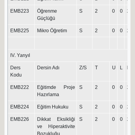
EMB223
Öğrenme
S
2
0
0
2
Güçlüğü
EMB225
Mikro Öğretim
S
2
0
0
2
IV. Yarıyıl
Ders
Dersin Adı
Z/S
T
U
L
K
Kodu
EMB222
Eğitimde Proje
S
2
0
0
2
Hazırlama
EMB224
Eğitim Hukuku
S
2
0
0
2
EMB226
Dikkat Eksikliği
S
2
0
0
2
ve Hiperaktivite
Bozukluğu