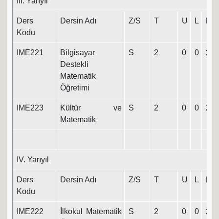
III. Yarıyıl
Ders
Dersin Adı
Z/S
T
U
L
K
Kodu
IME221
Bilgisayar
S
2
0
0
2
Destekli
Matematik
Öğretimi
IME223
Kültür ve
S
2
0
0
2
Matematik
IV. Yarıyıl
Ders
Dersin Adı
Z/S
T
U
L
K
Kodu
IME222
İlkokul Matematik
S
2
0
0
2