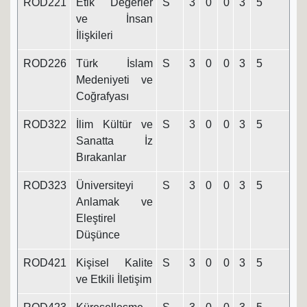
ROD221
Etik Değerler
S
3
0
0
3
5
ve İnsan
İlişkileri
ROD226
Türk İslam
S
3
0
0
3
5
Medeniyeti ve
Coğrafyası
ROD322
İlim Kültür ve
S
3
0
0
3
5
Sanatta İz
Bırakanlar
ROD323
Üniversiteyi
S
3
0
0
3
5
Anlamak ve
Eleştirel
Düşünce
ROD421
Kişisel Kalite
S
3
0
0
3
5
ve Etkili İletişim