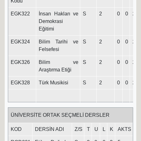
Kodu
EGK322
İnsan Hakları ve
S
2
0
0
2
Demokrasi
Eğitimi
EGK324
Bilim Tarihi ve
S
2
0
0
2
Felsefesi
EGK326
Bilim ve
S
2
0
0
2
Araştırma Etiği
EGK328
Türk Musikisi
S
2
0
0
2
ÜNİVERSİTE ORTAK SEÇMELİ DERSLER
KOD
DERSİN ADI
Z/S
T
U
L
K
AKTS