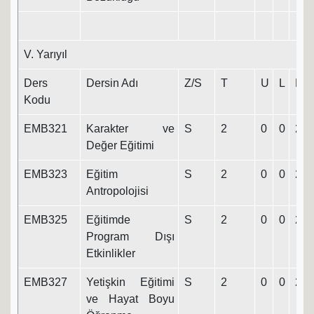
V. Yarıyıl
Ders
Dersin Adı
Z/S
T
U
L
K
Kodu
EMB321
Karakter ve
S
2
0
0
2
Değer Eğitimi
EMB323
Eğitim
S
2
0
0
2
Antropolojisi
EMB325
Eğitimde
S
2
0
0
2
Program Dışı
Etkinlikler
EMB327
Yetişkin Eğitimi
S
2
0
0
2
ve Hayat Boyu