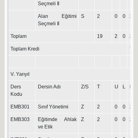
Seçmeli Ⅱ
Alan Eğitimi
S
2
0
0
2
Seçmeli Ⅱ
Toplam
19
2
0
20
Toplam Kredi
75
V. Yarıyıl
Ders
Dersin Adı
Z/S
T
U
L
K
Kodu
EMB301
Sınıf Yönetimi
Z
2
0
0
2
EMB303
Eğitimde Ahlak
Z
2
0
0
2
ve Etik