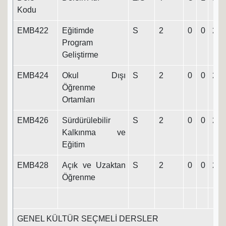
Kodu
EMB422
Eğitimde
S
2
0
0
2
Program
Geliştirme
EMB424
Okul Dışı
S
2
0
0
2
Öğrenme
Ortamları
EMB426
Sürdürülebilir
S
2
0
0
2
Kalkınma ve
Eğitim
EMB428
Açık ve Uzaktan
S
2
0
0
2
Öğrenme
GENEL KÜLTÜR SEÇMELİ DERSLER