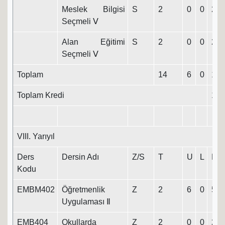
Meslek Bilgisi
S
2
0
0
2
Seçmeli Ⅴ
Alan Eğitimi
S
2
0
0
2
Seçmeli Ⅴ
Toplam
14
6
0
17
Toplam Kredi
131
VIII. Yarıyıl
Ders
Dersin Adı
Z/S
T
U
L
K
Kodu
EMBM402
Öğretmenlik
Z
2
6
0
5
Uygulaması Ⅱ
EMB404
Okullarda
Z
2
0
0
2