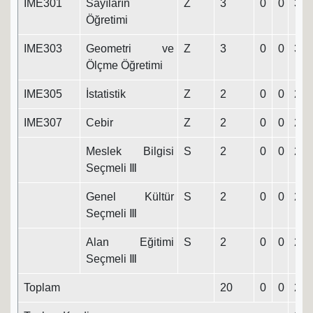
IME301
Sayıların
Z
3
0
0
3
Öğretimi
IME303
Geometri ve
Z
3
0
0
3
Ölçme Öğretimi
IME305
İstatistik
Z
2
0
0
2
IME307
Cebir
Z
2
0
0
2
Meslek Bilgisi
S
2
0
0
2
Seçmeli Ⅲ
Genel Kültür
S
2
0
0
2
Seçmeli Ⅲ
Alan Eğitimi
S
2
0
0
2
Seçmeli Ⅲ
Toplam
20
0
0
20