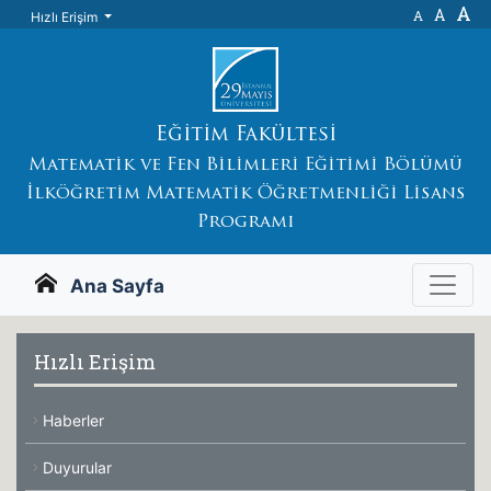
A
A
A
Hızlı Erişim
Eğitim Fakültesi
Matematik ve Fen Bilimleri Eğitimi Bölümü
İlköğretim Matematik Öğretmenliği Lisans
Programı
Ana Sayfa
Hızlı Erişim
Haberler
Duyurular