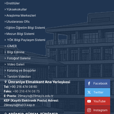
Enstitüler
Yüksekokullar
Araştırma Merkezleri
Uluslararası Ofis
Eğitim Öğretim Bilgi Sistemi
Mezun Bilgi Sistemi
YÖK Bilgi Paylaşım Sistemi
CİMER
Bilgi Edinme
Fotoğraf Galerisi
Video Galeri
Katalog ve Broşürler
Tanıtım Videoları
Ümraniye Elmalıkent Ana Yerleşkesi
Facebook
Tel:
+90 216 474 08 60
Faks:
+90 216 474 08 75
Twitter
E-Posta:
29mayis@29mayis.edu.tr
KEP (Kayıtlı Elektronik Posta) Adresi:
YouTube
29mayis@hs03.kep.tr
Instagram