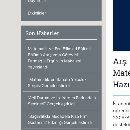
Duyurular
Etkinlikler
Son Haberler
Matematik ve Fen Bilimleri Eğitimi
Bölümü Araştırma Görevlisi
Arş.
Fatmagül Ergün’ün Makalesi
Yayımlandı
Mate
“Matematikten Sanata Yolculuk”
Hazı
Sergisi Gerçekleştirildi
“Acil Durum ve İlk Yardım Farkındalık
İstanbu
Semineri” Gerçekleştirildi
öğrenci
“Bağımlılıkla Mücadele Kısa Film
2209-A
Gösterimi” Etkinliği Gerçekleştirildi
destekl