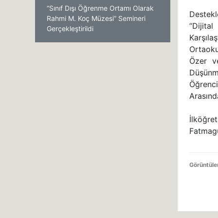
“Sınıf Dışı Öğrenme Ortamı Olarak
Destekl
Rahmi M. Koç Müzesi” Semineri
“Dijita
Gerçekleştirildi
Karşıla
Ortaoku
Özer ve
Düşünm
Öğrenci
Arasında
İlköğre
Fatmagü
Görüntül