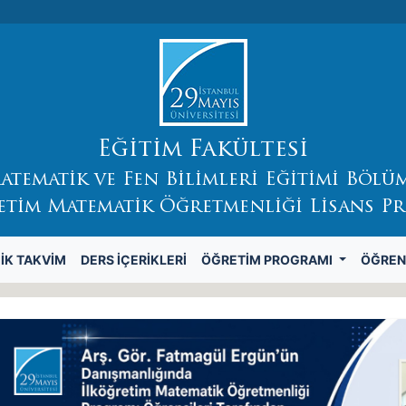
Eğitim Fakültesi
atematik ve Fen Bilimleri Eğitimi Bölü
etim Matematik Öğretmenliği Lisans P
IK TAKVIM
DERS İÇERIKLERI
ÖĞRETIM PROGRAMI
ÖĞREN