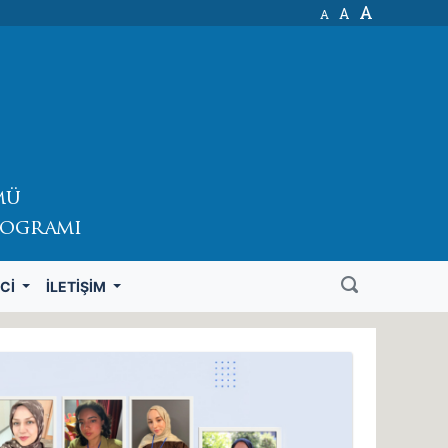
A
A
A
mü
rogramı
CI
İLETIŞIM