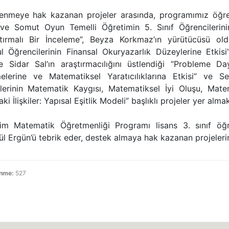
enmeye hak kazanan projeler arasında, programımız öğre
l ve Somut Oyun Temelli Öğretimin 5. Sınıf Öğrencilerini
ştırmalı Bir İnceleme”, Beyza Korkmaz’ın yürütücüsü ol
l Öğrencilerinin Finansal Okuryazarlık Düzeylerine Etkis
 Sidar Sal’ın araştırmacılığını üstlendiği “Probleme Day
elerine ve Matematiksel Yaratıcılıklarına Etkisi” ve 
lerinin Matematik Kaygısı, Matematiksel İyi Oluşu, Matem
ki İlişkiler: Yapısal Eşitlik Modeli” başlıklı projeler yer almak
tim Matematik Öğretmenliği Programı lisans 3. sınıf öğr
l Ergün’ü tebrik eder, destek almaya hak kazanan projelerin 
enme:
527