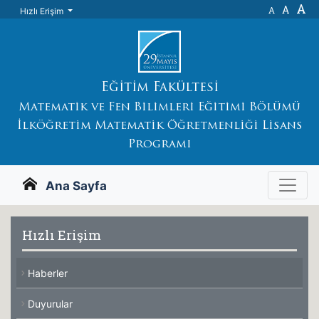
A
A
A
Hızlı Erişim
Eğitim Fakültesi
Matematik ve Fen Bilimleri Eğitimi Bölümü
İlköğretim Matematik Öğretmenliği Lisans
Programı
Ana Sayfa
Hızlı Erişim
Haberler
Duyurular